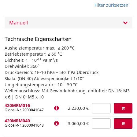
Filter zurksetzen
Manuell
Technische Eigenschaften
Ausheiztemperatur max.: ≤ 200 °C
Betriebstemperatur: ≤ 60 °C
-11
Dichtheit: 1 · 10
Pa m³/s
Drehwinkel: 360°
Druckbereich: 1E-10 hPa – 5E2 hPa Überdruck
Skala: (DN 40) Ablesegenauigkeit 1/10°
Umgebungstemperatur: -10 – 50 °C
Wellenanschluss: Mit Gewindebohrung, entlüftet: DN 16: M3
x 6 | DN 0: M5 x 10
420MRM016
2.230,00 €
Global-Nr. 2000041047
420MRM040
3.060,00 €
Global-Nr. 2000041048