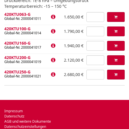
Druckbereich: 1E-8 hPa – Umgebungsdruck
Temperaturbereich: -15 – 150 °C
420KTU063-G
1.650,00 €
Global-Nr. 2000041011
420KTU100-G
1.790,00 €
Global-Nr. 2000041014
420KTU160-G
1.940,00 €
Global-Nr. 2000041017
420KTU200-G
2.120,00 €
Global-Nr. 2000041019
420KTU250-G
2.680,00 €
Global-Nr. 2000041021
Impressum
Datenschutz
AGB und weitere Dokumente
Datenschutzeinstellungen