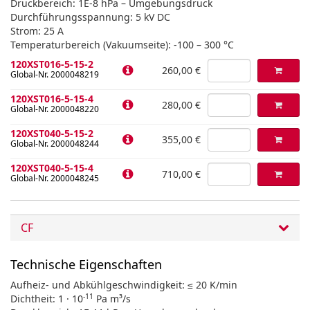
Druckbereich: 1E-8 hPa – Umgebungsdruck
Durchführungsspannung: 5 kV DC
Strom: 25 A
Temperaturbereich (Vakuumseite): -100 – 300 °C
120XST016-5-15-2
260,00 €
Global-Nr. 2000048219
120XST016-5-15-4
280,00 €
Global-Nr. 2000048220
120XST040-5-15-2
355,00 €
Global-Nr. 2000048244
120XST040-5-15-4
710,00 €
Global-Nr. 2000048245
CF
Technische Eigenschaften
Aufheiz- und Abkühlgeschwindigkeit: ≤ 20 K/min
-11
Dichtheit: 1 · 10
Pa m³/s