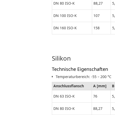
DN 80 ISO-K
88,27
5
DN 100 ISO-K
107
5
DN 160 ISO-K
158
5
Silikon
Technische Eigenschaften
Temperaturbereich: -55 – 200 °C
Anschlussflansch
A [mm]
B
DN 63 ISO-K
76
5
DN 80 ISO-K
88,27
5