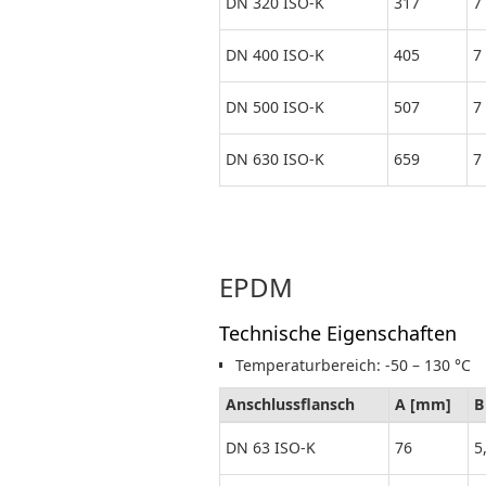
DN 320 ISO-K
317
7
DN 400 ISO-K
405
7
DN 500 ISO-K
507
7
DN 630 ISO-K
659
7
EPDM
Technische Eigenschaften
Temperaturbereich: -50 – 130 °C
Anschlussflansch
A [mm]
B
DN 63 ISO-K
76
5