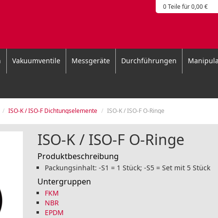
0 Teile für 0,00 €
n
Vakuumventile
Messgeräte
Durchführungen
Manipula
ISO-K / ISO-F Dichtungselemente
ISO-K / ISO-F O-Ringe
ISO-K / ISO-F O-Ringe
Produktbeschreibung
Packungsinhalt: -S1 = 1 Stück; -S5 = Set mit 5 Stück
Untergruppen
FKM
NBR
EPDM