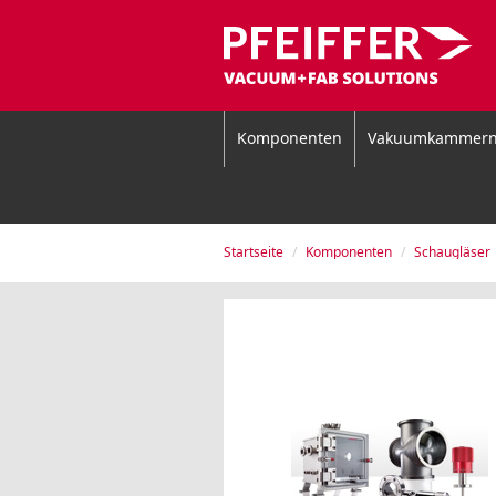
Komponenten
Vakuumkammer
Startseite
Komponenten
Schaugläser