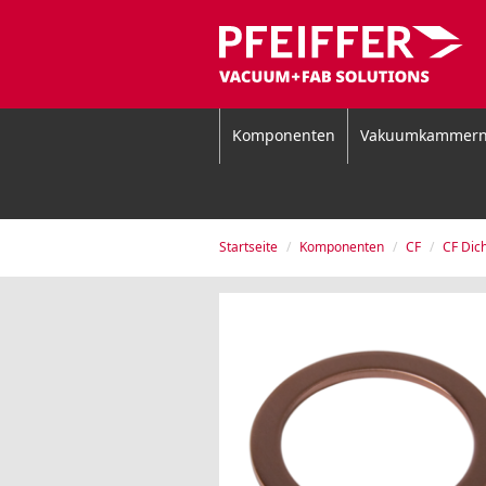
Komponenten
Vakuumkammer
Startseite
Komponenten
CF
CF Dic