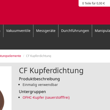
0 Teile für 0,00 €
n
Vakuumventile
Messgeräte
Durchführungen
Manipula
htungselemente
CF Kupferdichtung
CF Kupferdichtung
Produktbeschreibung
Einmalig verwendbar
Untergruppen
OFHC-Kupfer (sauerstofffrei)