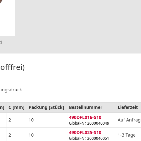
d
fffrei)
bungsdruck
m]
C [mm]
Packung [Stück]
Bestellnummer
Lieferzeit
490DFL016-S10
2
10
Auf Anfrag
Global-Nr. 2000040049
490DFL025-S10
2
10
1-3 Tage
Global-Nr. 2000040051