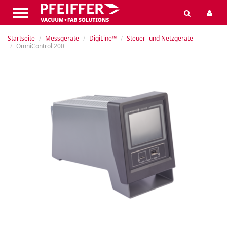
Startseite
Messgeräte
DigiLine™
Steuer- und Netzgeräte
OmniControl 200