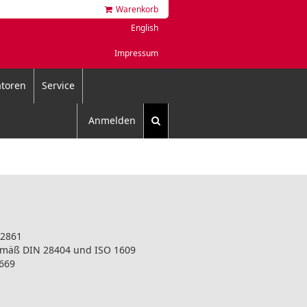
Warenkorb
English
Impressum
toren
Service
Anmelden
 2861
emäß DIN 28404 und ISO 1609
669