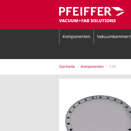
Komponenten
Vakuumkammer
Startseite
Komponenten
COF