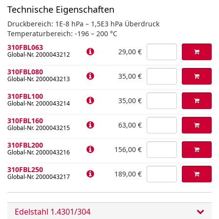
Technische Eigenschaften
Druckbereich: 1E-8 hPa – 1,5E3 hPa Überdruck
Temperaturbereich: -196 – 200 °C
310FBL063
29,00 €
Global-Nr. 2000043212
310FBL080
35,00 €
Global-Nr. 2000043213
310FBL100
35,00 €
Global-Nr. 2000043214
310FBL160
63,00 €
Global-Nr. 2000043215
310FBL200
156,00 €
Global-Nr. 2000043216
310FBL250
189,00 €
Global-Nr. 2000043217
Edelstahl 1.4301/304