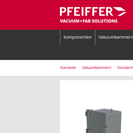
Komponenten
Vakuumkammer
Startseite
Vakuumkammern
Standar