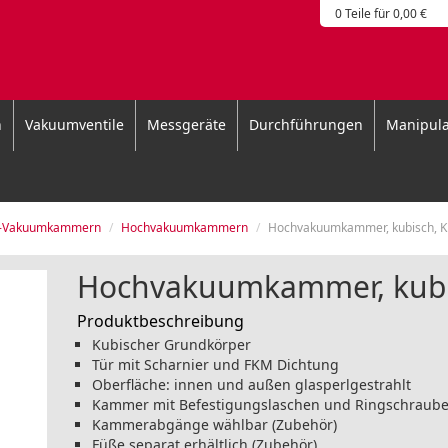
0 Teile für 0,00 €
n
Vakuumventile
Messgeräte
Durchführungen
Manipula
d-Vakuumkammern
Hochvakuumkammern
Hochvakuumkammer, kubisch, 
Hochvakuumkammer, kubi
Produktbeschreibung
Kubischer Grundkörper
Tür mit Scharnier und FKM Dichtung
Oberfläche: innen und außen glasperlgestrahlt
Kammer mit Befestigungslaschen und Ringschraub
Kammerabgänge wählbar (Zubehör)
Füße separat erhältlich (Zubehör)