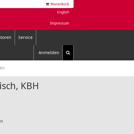
Warenkorb
English
Impressum
toren
Service
Anmelden
KBH
sch, KBH
en