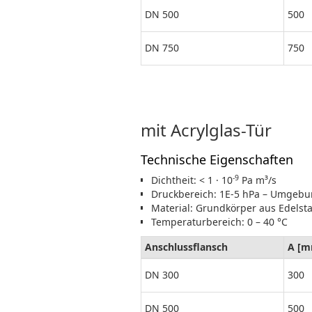
DN 500
500
DN 750
750
mit Acrylglas-Tür
Technische Eigenschaften
-9
Dichtheit: < 1 · 10
Pa m³/s
Druckbereich: 1E-5 hPa – Umgeb
Material: Grundkörper aus Edelsta
Temperaturbereich: 0 – 40 °C
Anschlussflansch
A [m
DN 300
300
DN 500
500