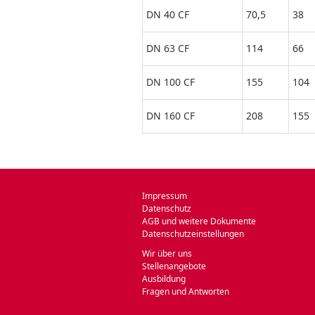
DN 40 CF
70,5
38
DN 63 CF
114
66
DN 100 CF
155
104
DN 160 CF
208
155
Impressum
Datenschutz
AGB und weitere Dokumente
Datenschutzeinstellungen
Wir über uns
Stellenangebote
Ausbildung
Fragen und Antworten