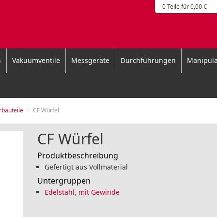
0 Teile für 0,00 €
n
Vakuumventile
Messgeräte
Durchführungen
Manipula
rbauteile
CF Würfel
CF Würfel
Produktbeschreibung
Gefertigt aus Vollmaterial
Untergruppen
Edelstahl, mit Gewinde