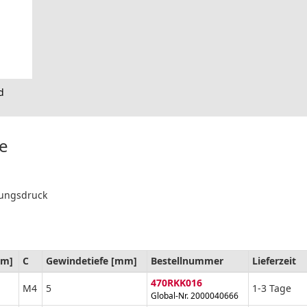
d
de
bungsdruck
mm]
C
Gewindetiefe [mm]
Bestellnummer
Lieferzeit
470RKK016
M4
5
1-3 Tage
Global-Nr. 2000040666