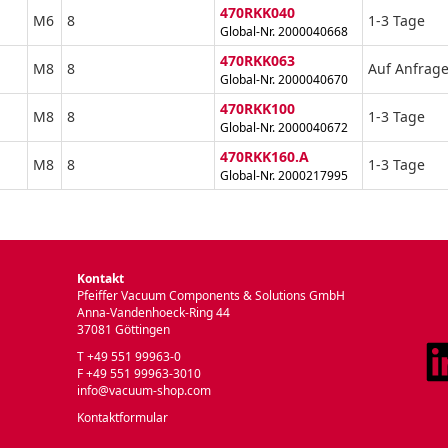
470RKK040
M6
8
1-3 Tage
Global-Nr. 2000040668
470RKK063
M8
8
Auf Anfrag
Global-Nr. 2000040670
470RKK100
M8
8
1-3 Tage
Global-Nr. 2000040672
470RKK160.A
M8
8
1-3 Tage
Global-Nr. 2000217995
Kontakt
Pfeiffer Vacuum Components & Solutions GmbH
Anna-Vandenhoeck-Ring 44
37081 Göttingen
T +49 551 99963-0
F +49 551 99963-3010
info@vacuum-shop.com
Kontaktformular