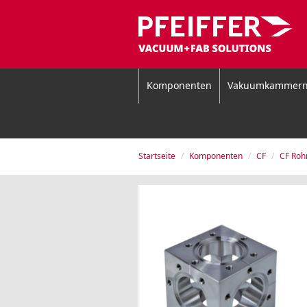
Komponenten
Vakuumkammer
Startseite
Komponenten
CF
CF Roh