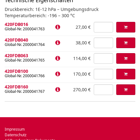
Technische Eigenschaften
Druckbereich: 1E-12 hPa – Umgebungsdruck
Temperaturbereich: -196 – 300 °C
420FDB016
27,00 €
Global-Nr. 2000041763
420FDB040
38,00 €
Global-Nr. 2000041764
420FDB063
114,00 €
Global-Nr. 2000041765
420FDB100
170,00 €
Global-Nr. 2000041766
420FDB160
270,00 €
Global-Nr. 2000041767
Impressum
Datenschutz